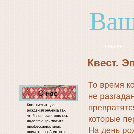
Ваш
ГЛАВНАЯ
Квест. Э
То время к
не разгадан
Как отметить день
превратятс
рождения ребенка так,
чтобы оно запомнилось
которые пе
надолго? Пригласите
профессиональных
На день ро
аниматоров. Агентство