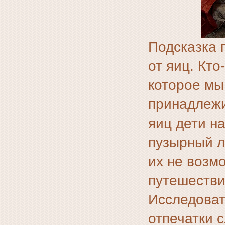
Подсказка 
от яиц. Кто
которое мы
принадлежи
яиц дети н
пузырный л
их не возм
путешестви
Исследоват
отпечатки 