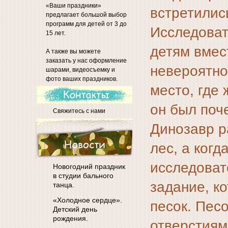
«Ваши праздники»
встретилис
предлагает большой выбор
программ для детей от 3 до
Исследоват
15 лет.
детям вмес
А также вы можете
заказать у нас оформление
невероятно
шарами, видеосъемку и
фото ваших праздников.
место, где
он был поч
Свяжитесь с нами
Динозавр р
лес, а когд
исследоват
Новогодний праздник
в студии бального
задание, к
танца.
«Холодное сердце».
песок. Пес
Детский день
рождения.
отверстиям